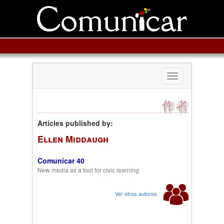
Toggle
navigation
作者
Articles published by:
Ellen Middaugh
Comunicar 40
New media as a tool for civic learning
Ver otros autores