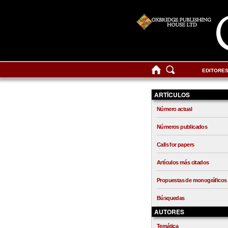
EDITORE
ARTÍCULOS
Número actual
Números publicados
Calls for papers
Artículos más citados
Propuestas de monográficos
Búsquedas
AUTORES
Temática