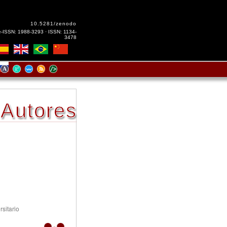
10.5281/zenodo
e-ISSN: 1988-3293 · ISSN: 1134-
3478
Autores
rsitario