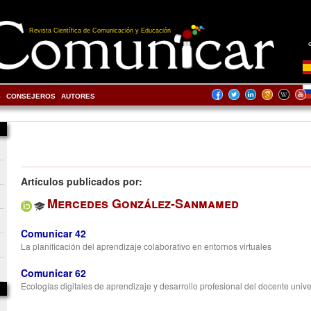
Revista Científica de Comunicación y Educación
S
CONSEJEROS
AUTORES
Artículos publicados por:
Mercedes González-Sanmamed
Comunicar 42
La planificación del aprendizaje colaborativo en entornos virtuales
Comunicar 62
Ecologías digitales de aprendizaje y desarrollo profesional del docente unive