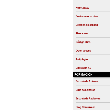
Normativas
Enviar manuscritos
Criterios de calidad
Thesaurus
Código ético
Open access
Antiplagio
Citas APA 7.0
FORMACIÓN
Escuela de Autores
Club de Editores
Escuela de Revisores
Blog Comunicar