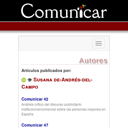
Toggle
navigation
Autores
Artículos publicados por:
Susana de-Andrés-del-
Campo
Comunicar 42
Análisis crítico del discurso publicitario
institucional/comercial sobre las personas mayores en
España
Comunicar 47