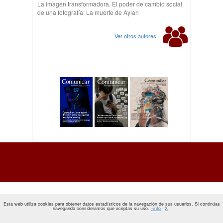
La imagen transformadora. El poder de cambio social
de una fotografía: La muerte de Aylan
Ver otros autores
Esta web utiliza cookies para obtener datos estadísticos de la navegación de sus usuarios. Si continúas
navegando consideramos que aceptas su uso.
+info
X