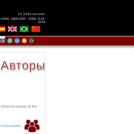
10.5281/zenodo
e-ISSN: 1988-3293 · ISSN: 1134-
3478
Авторы
 Science course at the
r otros autores