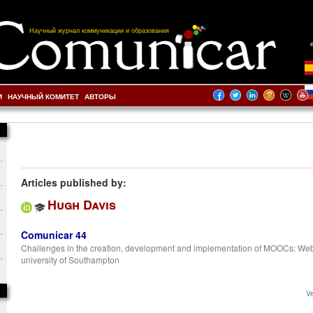
Научный журнал коммуникации и образования
И
НАУЧНЫЙ КОМИТЕТ
АВТОРЫ
Articles published by:
Hugh Davis
Comunicar 44
Challenges in the creation, development and implementation of MOOCs: Web
university of Southampton
Ve