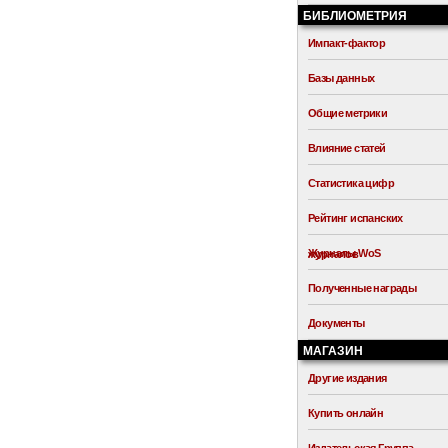
БИБЛИОМЕТРИЯ
Импакт-фактор
Базы данных
Общие метрики
Влияние статей
Статистика цифр
Рейтинг испанских
Журналы WoS
журналов
Полученные награды
Документы
МАГАЗИН
Другие издания
Купить онлайн