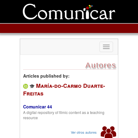
Toggle
navigation
Autores
Articles published by:
María-do-Carmo Duarte-
Freitas
Comunicar 44
A digital repository of filmic content as a teaching
resource
Ver otros autores