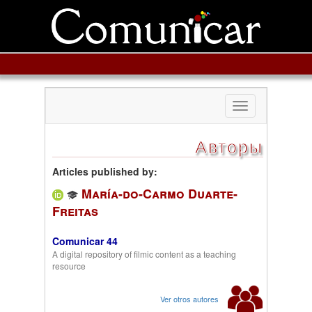
Toggle
navigation
Авторы
Articles published by:
María-do-Carmo Duarte-
Freitas
Comunicar 44
A digital repository of filmic content as a teaching
resource
Ver otros autores