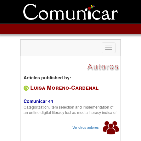
Toggle
navigation
Autores
Articles published by:
Luisa Moreno-Cardenal
Comunicar 44
Categorization, item selection and implementation of
an online digital literacy test as media literacy indicator
Ver otros autores