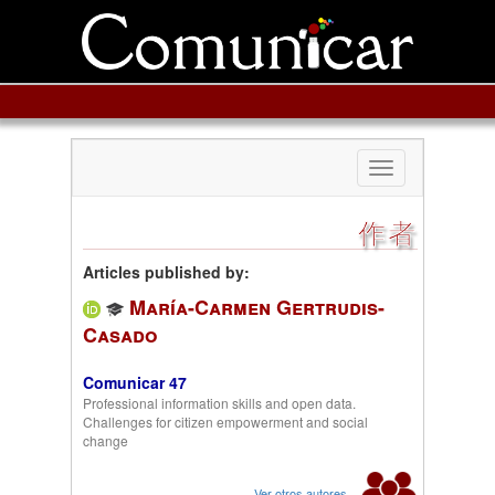
Toggle
navigation
作者
Articles published by:
María-Carmen Gertrudis-
Casado
Comunicar 47
Professional information skills and open data.
Challenges for citizen empowerment and social
change
Ver otros autores