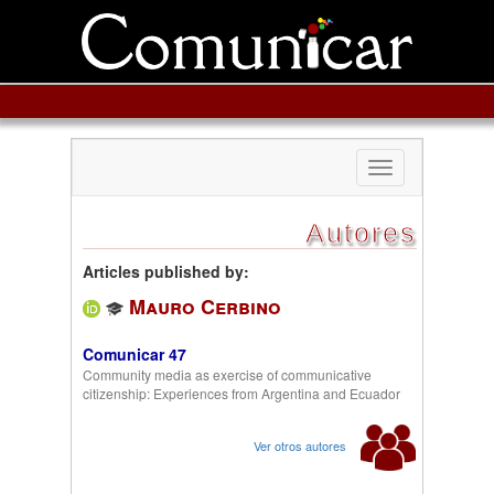
Toggle
navigation
Autores
Articles published by:
Mauro Cerbino
Comunicar 47
Community media as exercise of communicative
citizenship: Experiences from Argentina and Ecuador
Ver otros autores