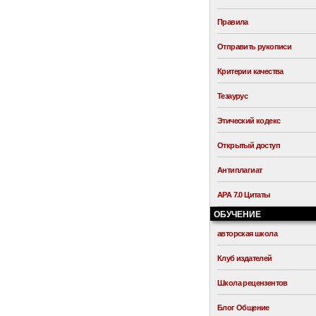
Правила
Отправить рукописи
Критерии качества
Тезаурус
Этический кодекс
Открытый доступ
Антиплагиат
APA 7.0 Цитаты
ОБУЧЕНИЕ
авторская школа
Клуб издателей
Школа рецензентов
Блог Общение