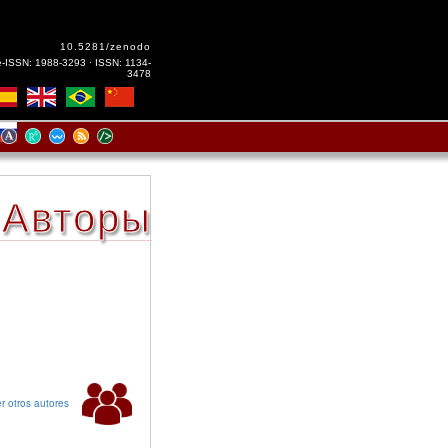
10.5281/zenodo
e-ISSN: 1988-3293 · ISSN: 1134-
3478
Авторы
r otros autores