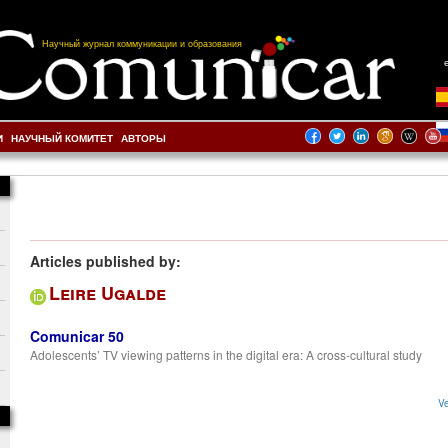
Научный журнал коммуникации и образования
И
НАУЧНЫЙ КОМИТЕТ
АВТОРЫ
Articles published by:
Leire Ugalde
Comunicar 50
Adolescents’ TV viewing patterns in the digital era: A cross-cultural study
Ve