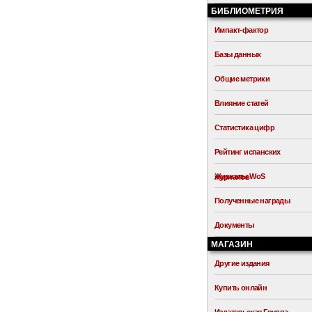
БИБЛИОМЕТРИЯ
Импакт-фактор
Базы данных
Общие метрики
Влияние статей
Статистика цифр
Рейтинг испанских
Журналы WoS
журналов
Полученные награды
Документы
МАГАЗИН
Другие издания
Купить онлайн