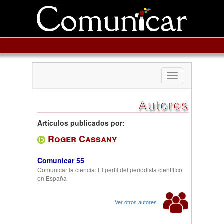
Toggle
navigation
Autores
Artículos publicados por:
Roger Cassany
Comunicar 55
Comunicar la ciencia: El perfil del periodista científico
en España
Ver otros autores