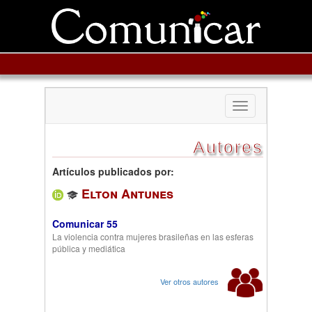
Toggle
navigation
Autores
Artículos publicados por:
Elton Antunes
Comunicar 55
La violencia contra mujeres brasileñas en las esferas
pública y mediática
Ver otros autores