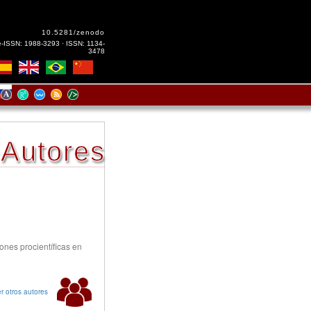
10.5281/zenodo
e-ISSN: 1988-3293 · ISSN: 1134-
3478
Autores
ones procientíficas en
r otros autores