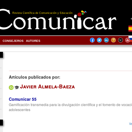
Revista Científica de Comunicación y Educación
S
CONSEJEROS
AUTORES
Artículos publicados por:
Javier Almela-Baeza
Comunicar 55
Gamificación transmedia para la divulgación científica y el fomento de vocaci
adolescentes
Ve