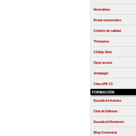
Normativas
Enviar manuscritos
Criterios de calidad
Thesaurus
Código ético
Open access
Antiplagio
Citas APA 7.0
FORMACIÓN
Escuela de Autores
Club de Editores
Escuela de Revisores
Blog Comunicar