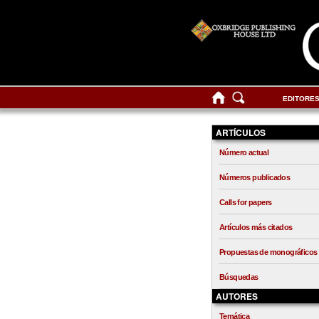
EDITORE
ARTÍCULOS
Número actual
Números publicados
Calls for papers
Artículos más citados
Propuestas de monográficos
Búsquedas
AUTORES
Temática