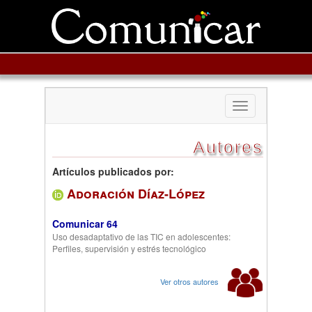
Toggle
navigation
Autores
Artículos publicados por:
Adoración Díaz-López
Comunicar 64
Uso desadaptativo de las TIC en adolescentes:
Perfiles, supervisión y estrés tecnológico
Ver otros autores