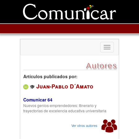
Toggle
navigation
Autores
Artículos publicados por:
Juan-Pablo D´Amato
Comunicar 64
Nuevos genios-emprendedores: Itinerario y
trayectorias de excelencia educativa universitaria
Ver otros autores