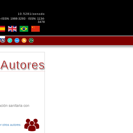
10.5281/zenodo
e-ISSN: 1988-3293 · ISSN: 1134-
3478
Autores
ación sanitaria con
r otros autores