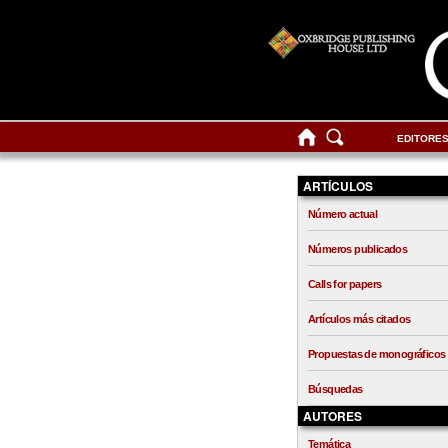
EDITORE
ARTÍCULOS
Número actual
Números publicados
Calls for papers
Artículos más citados
Propuestas de monográficos
Búsquedas
AUTORES
Temática