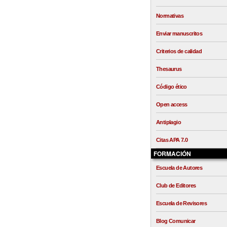
Normativas
Enviar manuscritos
Criterios de calidad
Thesaurus
Código ético
Open access
Antiplagio
Citas APA 7.0
FORMACIÓN
Escuela de Autores
Club de Editores
Escuela de Revisores
Blog Comunicar