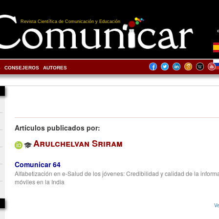
Revista Científica de Comunicación y Educación
S
CONSEJEROS
AUTORES
Artículos publicados por:
Arulchelvan Sriram
Comunicar 64
Alfabetización en e-Salud de los jóvenes: Credibilidad y calidad de la inform
móviles en la India
Ve