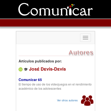
Toggle
navigation
Autores
Artículos publicados por:
José Devís-Devís
Comunicar 65
El tiempo de uso de los videojuegos en el rendimiento
académico de los adolescentes
Ver otros autores