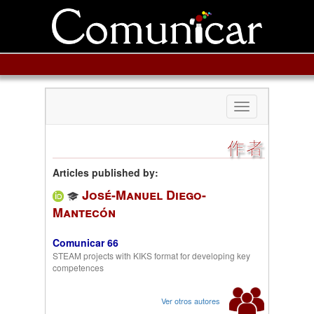
Toggle
navigation
作者
Articles published by:
José-Manuel Diego-
Mantecón
Comunicar 66
STEAM projects with KIKS format for developing key
competences
Ver otros autores