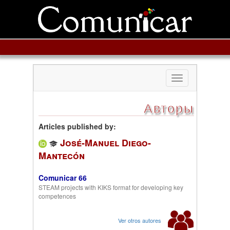
Toggle
navigation
Авторы
Articles published by:
José-Manuel Diego-
Mantecón
Comunicar 66
STEAM projects with KIKS format for developing key
competences
Ver otros autores