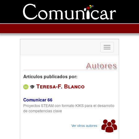
Toggle
navigation
Autores
Artículos publicados por:
Teresa-F. Blanco
Comunicar 66
Proyectos STEAM con formato KIKS para el desarrollo
de competencias clave
Ver otros autores