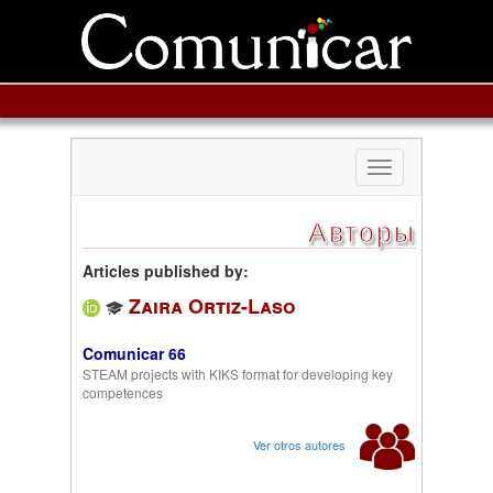
Toggle
navigation
Авторы
Articles published by:
Zaira Ortiz-Laso
Comunicar 66
STEAM projects with KIKS format for developing key
competences
Ver otros autores