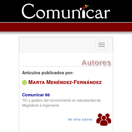
Toggle
navigation
Autores
Artículos publicados por:
Marta Menéndez-Fernández
Comunicar 66
TIC y gestión del conocimiento en estudiantes de
Magisterio e Ingeniería
Ver otros autores