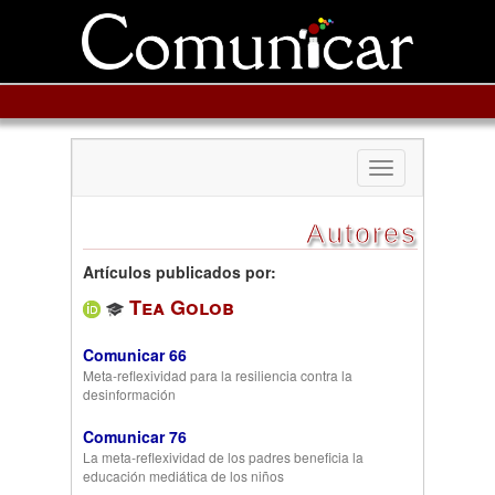
Toggle
navigation
Autores
Artículos publicados por:
Tea Golob
Comunicar 66
Meta-reflexividad para la resiliencia contra la
desinformación
Comunicar 76
La meta-reflexividad de los padres beneficia la
educación mediática de los niños