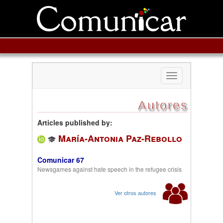
Toggle
navigation
Autores
Articles published by:
María-Antonia Paz-Rebollo
Comunicar 67
Newsgames against hate speech in the refugee crisis
Ver otros autores