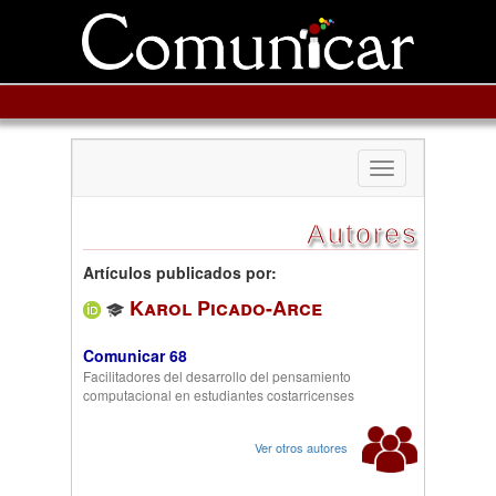
Toggle
navigation
Autores
Artículos publicados por:
Karol Picado-Arce
Comunicar 68
Facilitadores del desarrollo del pensamiento
computacional en estudiantes costarricenses
Ver otros autores