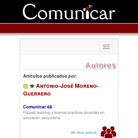
Toggle
navigation
Autores
Artículos publicados por:
Antonio-José Moreno-
Guerrero
Comunicar 68
Flipped learning y buenas prácticas docentes en
educación secundaria
Ver otros autores