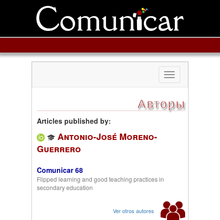
Toggle
navigation
Авторы
Articles published by:
Antonio-José Moreno-
Guerrero
Comunicar 68
Flipped learning and good teaching practices in
secondary education
Ver otros autores