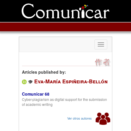
Toggle
navigation
作者
Articles published by:
Eva-María Espiñeira-Bellón
Comunicar 68
Cyber-plagiarism as digital support for the submission
of academic writing
Ver otros autores