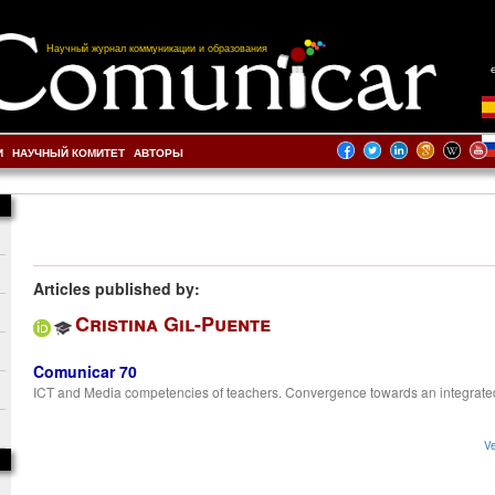
Научный журнал коммуникации и образования
И
НАУЧНЫЙ КОМИТЕТ
АВТОРЫ
Articles published by:
Cristina Gil-Puente
Comunicar 70
ICT and Media competencies of teachers. Convergence towards an integrate
Ve