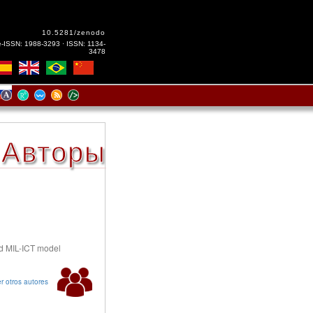
10.5281/zenodo
e-ISSN: 1988-3293 · ISSN: 1134-
3478
Авторы
d MIL-ICT model
r otros autores