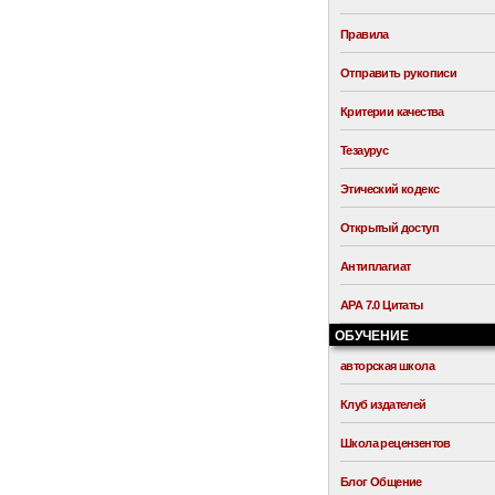
Правила
Отправить рукописи
Критерии качества
Тезаурус
Этический кодекс
Открытый доступ
Антиплагиат
APA 7.0 Цитаты
ОБУЧЕНИЕ
авторская школа
Клуб издателей
Школа рецензентов
Блог Общение