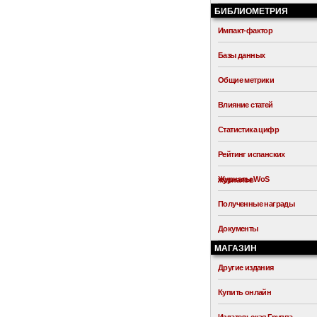
БИБЛИОМЕТРИЯ
Импакт-фактор
Базы данных
Общие метрики
Влияние статей
Статистика цифр
Рейтинг испанских
Журналы WoS
журналов
Полученные награды
Документы
МАГАЗИН
Другие издания
Купить онлайн