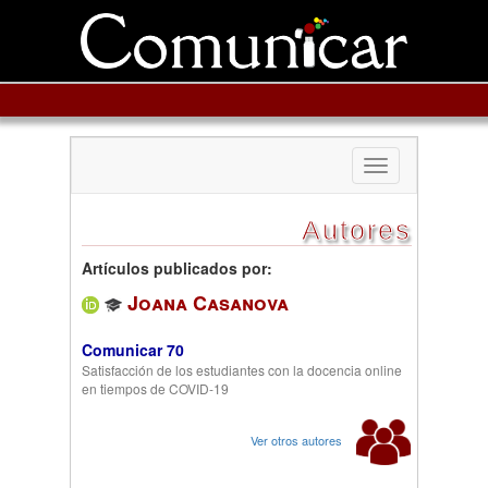
Toggle
navigation
Autores
Artículos publicados por:
Joana Casanova
Comunicar 70
Satisfacción de los estudiantes con la docencia online
en tiempos de COVID-19
Ver otros autores