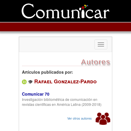
Toggle
navigation
Autores
Artículos publicados por:
Rafael Gonzalez-Pardo
Comunicar 70
Investigación bibliométrica de comunicación en
revistas científicas en América Latina (2009-2018)
Ver otros autores