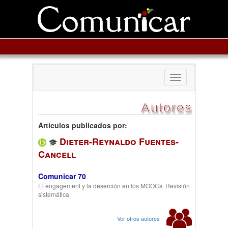
Toggle
navigation
Autores
Artículos publicados por:
Dieter-Reynaldo Fuentes-
Cancell
Comunicar 70
El engagement y la deserción en los MOOCs: Revisión
sistemática
Ver otros autores