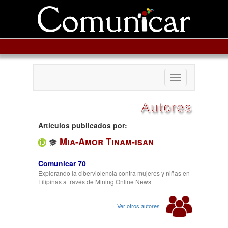
Toggle
navigation
Autores
Artículos publicados por:
Mia-Amor Tinam-isan
Comunicar 70
Explorando la ciberviolencia contra mujeres y niñas en
Filipinas a través de Mining Online News
Ver otros autores