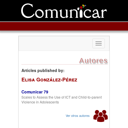
Toggle
navigation
Autores
Articles published by:
Elisa González-Pérez
Comunicar 79
Scales to Assess the Use of ICT and Child-to-parent
Violence in Adolescents
Ver otros autores