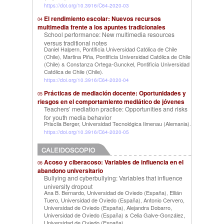
https://doi.org/10.3916/C64-2020-03
El rendimiento escolar: Nuevos recursos
04
multimedia frente a los apuntes tradicionales
School performance: New multimedia resources
versus traditional notes
Daniel Halpern, Pontificia Universidad Católica de Chile
(Chile)
Martina Piña, Pontificia Universidad Católica de Chile
,
(Chile)
Constanza Ortega-Gunckel, Pontificia Universidad
&
Católica de Chile (Chile)
.
https://doi.org/10.3916/C64-2020-04
Prácticas de mediación docente: Oportunidades y
05
riesgos en el comportamiento mediático de jóvenes
Teachers’ mediation practice: Opportunities and risks
for youth media behavior
Priscila Berger, Universidad Tecnológica Ilmenau (Alemania)
.
https://doi.org/10.3916/C64-2020-05
Acoso y ciberacoso: Variables de influencia en el
06
abandono universitario
Bullying and cyberbullying: Variables that influence
university dropout
Ana B. Bernardo, Universidad de Oviedo (España)
Ellián
,
Tuero, Universidad de Oviedo (España)
Antonio Cervero,
,
Universidad de Oviedo (España)
Alejandra Dobarro,
,
Universidad de Oviedo (España)
Celia Galve-González,
&
Universidad de Oviedo (España)
.