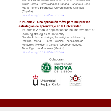
Reche, Universidad de Granada (España)
Juan-Manuel
,
Trujillo-Torres, Universidad de Granada (España)
José-
&
María Romero-Rodríguez, Universidad de Granada
(España)
.
https://doi.org/10.3916/C64-2020-09
InContext: Una aplicación móvil para mejorar las
10
estrategias de aprendizaje en la Universidad
InContext: A mobile application for the improvement of
learning strategies at University
Claudia-A. Lerma-Noriega, Tecnológico de Monterrey
(México)
María-L. Flores-Palacios, Tecnológico de
,
Monterrey (México)
Genaro Rebolledo-Méndez,
&
Tecnológico de Monterrey (México)
.
https://doi.org/10.3916/C64-2020-10
Colaboran: