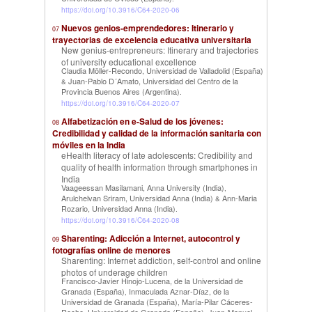
https://doi.org/10.3916/C64-2020-06
Nuevos genios-emprendedores: Itinerario y
07
trayectorias de excelencia educativa universitaria
New genius-entrepreneurs: Itinerary and trajectories
of university educational excellence
Claudia Möller-Recondo, Universidad de Valladolid (España)
Juan-Pablo D´Amato, Universidad del Centro de la
&
Provincia Buenos Aires (Argentina)
.
https://doi.org/10.3916/C64-2020-07
Alfabetización en e-Salud de los jóvenes:
08
Credibilidad y calidad de la información sanitaria con
móviles en la India
eHealth literacy of late adolescents: Credibility and
quality of health information through smartphones in
India
Vaageessan Masilamani, Anna University (India)
,
Arulchelvan Sriram, Universidad Anna (India)
Ann-Maria
&
Rozario, Universidad Anna (India)
.
https://doi.org/10.3916/C64-2020-08
Sharenting: Adicción a Internet, autocontrol y
09
fotografías online de menores
Sharenting: Internet addiction, self-control and online
photos of underage children
Francisco-Javier Hinojo-Lucena, de la Universidad de
Granada (España)
Inmaculada Aznar-Díaz, de la
,
Universidad de Granada (España)
María-Pilar Cáceres-
,