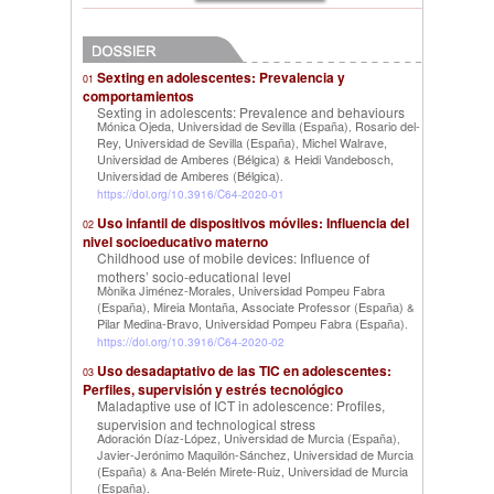
Sexting en adolescentes: Prevalencia y
01
comportamientos
Sexting in adolescents: Prevalence and behaviours
Mónica Ojeda, Universidad de Sevilla (España)
Rosario del-
,
Rey, Universidad de Sevilla (España)
Michel Walrave,
,
Universidad de Amberes (Bélgica)
Heidi Vandebosch,
&
Universidad de Amberes (Bélgica)
.
https://doi.org/10.3916/C64-2020-01
Uso infantil de dispositivos móviles: Influencia del
02
nivel socioeducativo materno
Childhood use of mobile devices: Influence of
mothers’ socio-educational level
Mònika Jiménez-Morales, Universidad Pompeu Fabra
(España)
Mireia Montaña, Associate Professor (España)
,
&
Pilar Medina-Bravo, Universidad Pompeu Fabra (España)
.
https://doi.org/10.3916/C64-2020-02
Uso desadaptativo de las TIC en adolescentes:
03
Perfiles, supervisión y estrés tecnológico
Maladaptive use of ICT in adolescence: Profiles,
supervision and technological stress
Adoración Díaz-López, Universidad de Murcia (España)
,
Javier-Jerónimo Maquilón-Sánchez, Universidad de Murcia
(España)
Ana-Belén Mirete-Ruiz, Universidad de Murcia
&
(España)
.