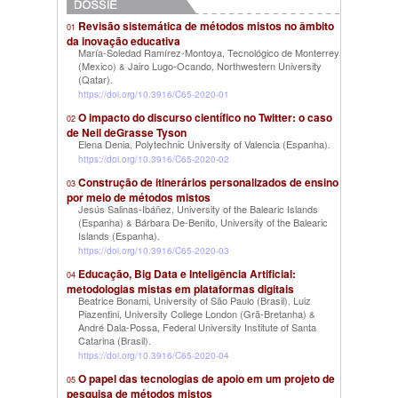
Revisão sistemática de métodos mistos no âmbito
01
da inovação educativa
María-Soledad Ramírez-Montoya, Tecnológico de Monterrey
(Mexico)
Jairo Lugo-Ocando, Northwestern University
&
(Qatar)
.
https://doi.org/10.3916/C65-2020-01
O impacto do discurso científico no Twitter: o caso
02
de Neil deGrasse Tyson
Elena Denia, Polytechnic University of Valencia (Espanha)
.
https://doi.org/10.3916/C65-2020-02
Construção de itinerários personalizados de ensino
03
por meio de métodos mistos
Jesús Salinas-Ibáñez, University of the Balearic Islands
(Espanha)
Bárbara De-Benito, University of the Balearic
&
Islands (Espanha)
.
https://doi.org/10.3916/C65-2020-03
Educação, Big Data e Inteligência Artificial:
04
metodologias mistas em plataformas digitais
Beatrice Bonami, University of São Paulo (Brasil)
Luiz
,
Piazentini, University College London (Grã-Bretanha)
&
André Dala-Possa, Federal University Institute of Santa
Catarina (Brasil)
.
https://doi.org/10.3916/C65-2020-04
O papel das tecnologias de apoio em um projeto de
05
pesquisa de métodos mistos