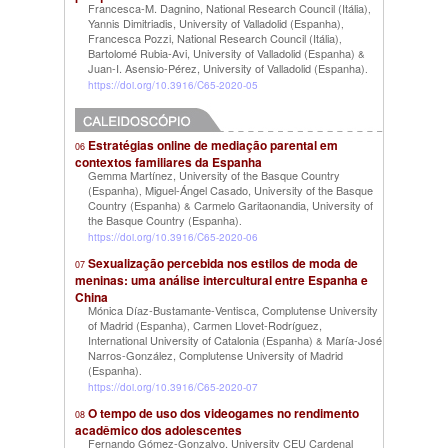
Francesca-M. Dagnino, National Research Council (Itália)
,
Yannis Dimitriadis, University of Valladolid (Espanha)
,
Francesca Pozzi, National Research Council (Itália)
,
Bartolomé Rubia-Avi, University of Valladolid (Espanha)
&
Juan-I. Asensio-Pérez, University of Valladolid (Espanha)
.
https://doi.org/10.3916/C65-2020-05
Estratégias online de mediação parental em
06
contextos familiares da Espanha
Gemma Martínez, University of the Basque Country
(Espanha)
Miguel-Ángel Casado, University of the Basque
,
Country (Espanha)
Carmelo Garitaonandia, University of
&
the Basque Country (Espanha)
.
https://doi.org/10.3916/C65-2020-06
Sexualização percebida nos estilos de moda de
07
meninas: uma análise intercultural entre Espanha e
China
Mónica Díaz-Bustamante-Ventisca, Complutense University
of Madrid (Espanha)
Carmen Llovet-Rodríguez,
,
International University of Catalonia (Espanha)
María-José
&
Narros-González, Complutense University of Madrid
(Espanha)
.
https://doi.org/10.3916/C65-2020-07
O tempo de uso dos videogames no rendimento
08
acadêmico dos adolescentes
Fernando Gómez-Gonzalvo, University CEU Cardenal