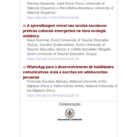
Herrera (Espanha)
José Devís-Devís, University of
,
Valencia (Espanha)
Pere Molina-Alventosa, University of
&
Valencia (Espanha)
.
https://doi.org/10.3916/C65-2020-08
A aprendizagem móvel nas tarefas escolares:
09
práticas culturais emergentes na nova ecologia
midiática.
Klaus Rummler, Zurich University of Teacher Education
(Suíça)
Caroline Grabensteiner, Zurich University of
,
Teacher Education (Suíça)
Colette Schneider-Stingelin,
&
Zurich University of Teacher Education (Suíça)
.
https://doi.org/10.3916/C65-2020-09
WhatsApp para o desenvolvimento de habilidades
10
comunicativas orais e escritas em adolescentes
peruanos
Fortunato Escobar-Mamani, National University of the
Altiplano (Peru)
Indira Gómez-Arteta, National University of
&
the Altiplano (Peru)
.
https://doi.org/10.3916/C65-2020-10
Colaboração: