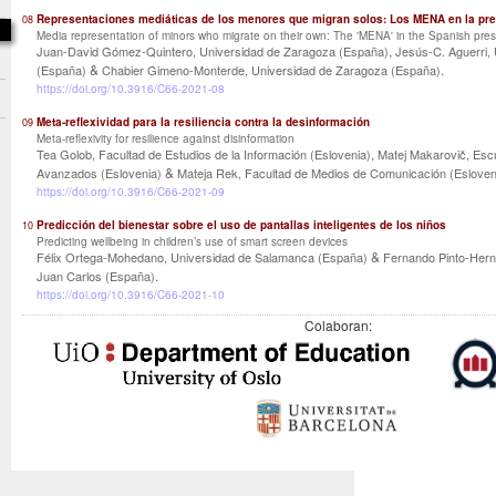
Representaciones mediáticas de los menores que migran solos: Los MENA en la pr
08
Media representation of minors who migrate on their own: The 'MENA' in the Spanish pre
,
Juan-David Gómez-Quintero, Universidad de Zaragoza (España)
Jesús-C. Aguerri,
&
.
(España)
Chabier Gimeno-Monterde, Universidad de Zaragoza (España)
https://doi.org/10.3916/C66-2021-08
Meta-reflexividad para la resiliencia contra la desinformación
09
Meta-reflexivity for resilience against disinformation
,
Tea Golob, Facultad de Estudios de la Información (Eslovenia)
Matej Makarovič, Escu
&
Avanzados (Eslovenia)
Mateja Rek, Facultad de Medios de Comunicación (Esloven
https://doi.org/10.3916/C66-2021-09
Predicción del bienestar sobre el uso de pantallas inteligentes de los niños
10
Predicting wellbeing in children’s use of smart screen devices
&
Félix Ortega-Mohedano, Universidad de Salamanca (España)
Fernando Pinto-Hern
.
Juan Carlos (España)
https://doi.org/10.3916/C66-2021-10
Colaboran: