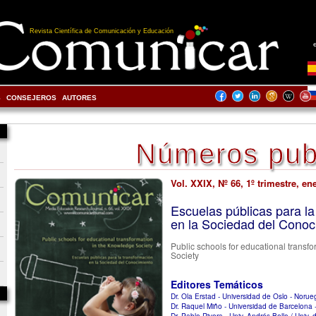
Revista Científica de Comunicación y Educación
S
CONSEJEROS
AUTORES
Números pub
Vol. XXIX, Nº 66, 1º trimestre, en
Escuelas públicas para la
en la Sociedad del Conoc
Public schools for educational transf
Society
Editores Temáticos
Dr. Ola Erstad - Universidad de Oslo - Norue
Dr. Raquel Miño - Universidad de Barcelona