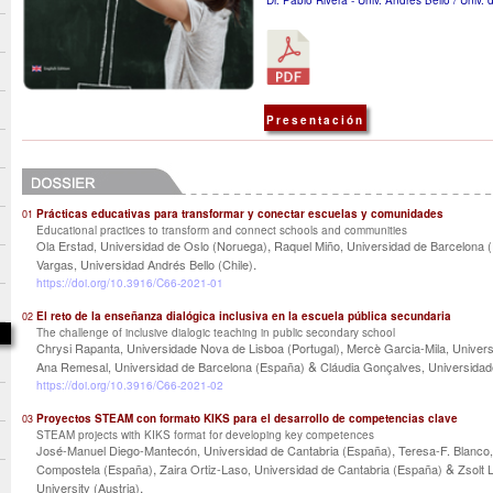
Dr. Pablo Rivera - Univ. Andrés Bello / Univ
Presentación
Prácticas educativas para transformar y conectar escuelas y comunidades
01
Educational practices to transform and connect schools and communities
,
Ola Erstad, Universidad de Oslo (Noruega)
Raquel Miño, Universidad de Barcelona 
.
Vargas, Universidad Andrés Bello (Chile)
https://doi.org/10.3916/C66-2021-01
El reto de la enseñanza dialógica inclusiva en la escuela pública secundaria
02
The challenge of inclusive dialogic teaching in public secondary school
,
Chrysi Rapanta, Universidade Nova de Lisboa (Portugal)
Mercè Garcia-Mila, Univer
&
Ana Remesal, Universidad de Barcelona (España)
Cláudia Gonçalves, Universidad
https://doi.org/10.3916/C66-2021-02
Proyectos STEAM con formato KIKS para el desarrollo de competencias clave
03
STEAM projects with KIKS format for developing key competences
,
José-Manuel Diego-Mantecón, Universidad de Cantabria (España)
Teresa-F. Blanco,
,
&
Compostela (España)
Zaira Ortiz-Laso, Universidad de Cantabria (España)
Zsolt 
.
University (Austria)