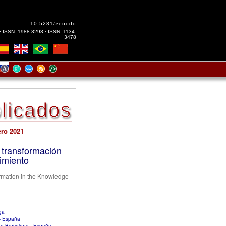
10.5281/zenodo
e-ISSN: 1988-3293 · ISSN: 1134-
3478
licados
ero 2021
 transformación
imiento
ormation in the Knowledge
ga
 - España