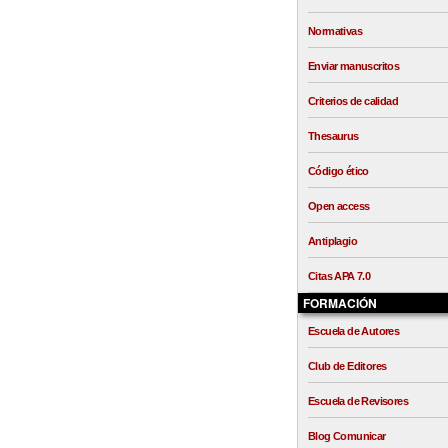
Normativas
Enviar manuscritos
Criterios de calidad
Thesaurus
Código ético
Open access
Antiplagio
Citas APA 7.0
FORMACIÓN
Escuela de Autores
Club de Editores
Escuela de Revisores
Blog Comunicar