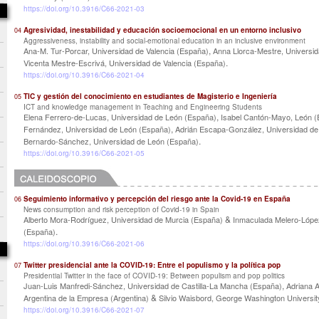
https://doi.org/10.3916/C66-2021-03
Agresividad, inestabilidad y educación socioemocional en un entorno inclusivo
04
Aggressiveness, instability and social-emotional education in an inclusive environment
,
Ana-M. Tur-Porcar, Universidad de Valencia (España)
Anna Llorca-Mestre, Universid
.
Vicenta Mestre-Escrivá, Universidad de Valencia (España)
https://doi.org/10.3916/C66-2021-04
TIC y gestión del conocimiento en estudiantes de Magisterio e Ingeniería
05
ICT and knowledge management in Teaching and Engineering Students
,
Elena Ferrero-de-Lucas, Universidad de León (España)
Isabel Cantón-Mayo, León 
,
Fernández, Universidad de León (España)
Adrián Escapa-González, Universidad de
.
Bernardo-Sánchez, Universidad de León (España)
https://doi.org/10.3916/C66-2021-05
Seguimiento informativo y percepción del riesgo ante la Covid-19 en España
06
News consumption and risk perception of Covid-19 in Spain
&
Alberto Mora-Rodríguez, Universidad de Murcia (España)
Inmaculada Melero-López
.
(España)
https://doi.org/10.3916/C66-2021-06
Twitter presidencial ante la COVID-19: Entre el populismo y la política pop
07
Presidential Twitter in the face of COVID-19: Between populism and pop politics
,
Juan-Luis Manfredi-Sánchez, Universidad de Castilla-La Mancha (España)
Adriana 
&
Argentina de la Empresa (Argentina)
Silvio Waisbord, George Washington Universit
https://doi.org/10.3916/C66-2021-07