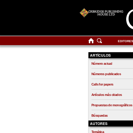
EDITORE
ARTÍCULOS
Número actual
Números publicados
Calls for papers
Artículos más citados
Propuestas de monográficos
Búsquedas
AUTORES
Temática