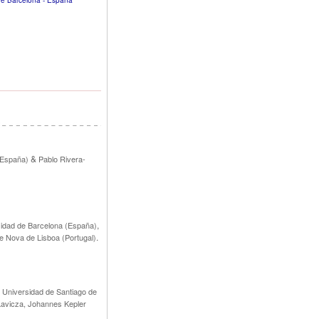
. de Barcelona - España
&
(España)
Pablo Rivera-
,
sidad de Barcelona (España)
.
e Nova de Lisboa (Portugal)
 Universidad de Santiago de
Lavicza, Johannes Kepler