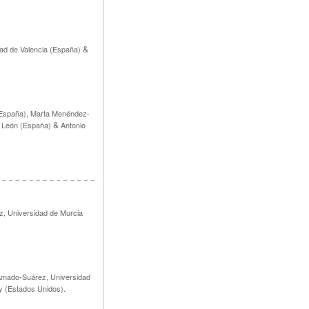
&
ad de Valencia (España)
,
(España)
Marta Menéndez-
&
 León (España)
Antonio
, Universidad de Murcia
Amado-Suárez, Universidad
.
y (Estados Unidos)