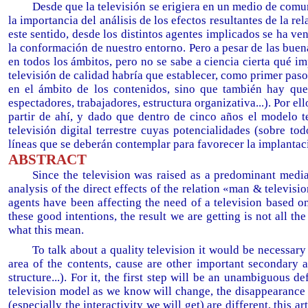
Desde que la televisión se erigiera en un medio de com
la importancia del análisis de los efectos resultantes de la 
este sentido, desde los distintos agentes implicados se ha v
la conformación de nuestro entorno. Pero a pesar de las buen
en todos los ámbitos, pero no se sabe a ciencia cierta qué im
televisión de calidad habría que establecer, como primer paso
en el ámbito de los contenidos, sino que también hay que
espectadores, trabajadores, estructura organizativa...). Por el
partir de ahí, y dado que dentro de cinco años el modelo t
televisión digital terrestre cuyas potencialidades (sobre tod
líneas que se deberán contemplar para favorecer la implanta
ABSTRACT
Since the television was raised as a predominant medi
analysis of the direct effects of the relation «man & televisi
agents have been affecting the need of a television based on 
these good intentions, the result we are getting is not all t
what this mean.
To talk about a quality television it would be necessary 
area of the contents, cause are other important secondary as
structure...). For it, the first step will be an unambiguous 
television model as we know will change, the disappearance of
(especially the interactivity we will get) are different, this 