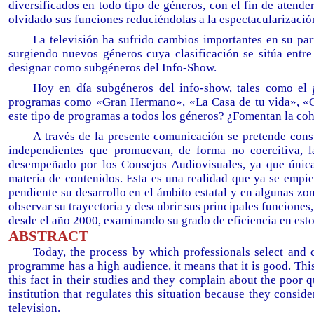
diversificados en todo tipo de géneros, con el fin de atende
olvidado sus funciones reduciéndolas a la espectacularización 
La televisión ha sufrido cambios importantes en su parr
surgiendo nuevos géneros cuya clasificación se sitúa entre
designar como subgéneros del Info-Show.
Hoy en día subgéneros del info-show, tales como el
programas como «Gran Hermano», «La Casa de tu vida», «Cr
este tipo de programas a todos los géneros? ¿Fomentan la coh
A través de la presente comunicación se pretende const
independientes que promuevan, de forma no coercitiva, l
desempeñado por los Consejos Audiovisuales, ya que única
materia de contenidos. Esta es una realidad que ya se emp
pendiente su desarrollo en el ámbito estatal y en algunas z
observar su trayectoria y descubrir sus principales funcione
desde el año 2000, examinando su grado de eficiencia en estos 
ABSTRACT
Today, the process by which professionals select and c
programme has a high audience, it means that it is good. This
this fact in their studies and they complain about the poor 
institution that regulates this situation because they consid
television.