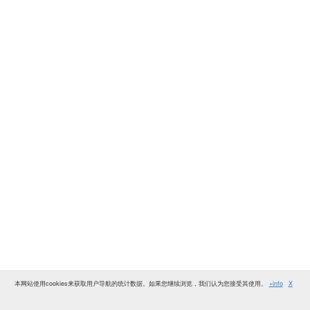
本网站使用cookies来获取用户导航的统计数据。如果您继续浏览，我们认为您接受其使用。
+info
X