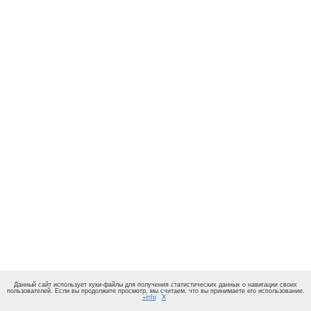
Данный сайт использует куки-файлы для получения статистических данных о навигации своих
пользователей. Если вы продолжите просмотр, мы считаем, что вы принимаете его использование.
+info
X