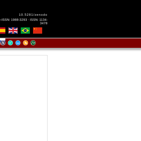
10.5281/zenodo
e-ISSN: 1988-3293 · ISSN: 1134-
3478