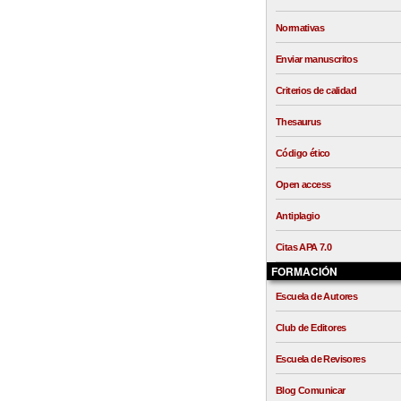
Normativas
Enviar manuscritos
Criterios de calidad
Thesaurus
Código ético
Open access
Antiplagio
Citas APA 7.0
FORMACIÓN
Escuela de Autores
Club de Editores
Escuela de Revisores
Blog Comunicar