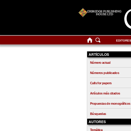
EDITORE
ARTÍCULOS
Número actual
Números publicados
Calls for papers
Artículos más citados
Propuestas de monográficos
Búsquedas
AUTORES
Temática