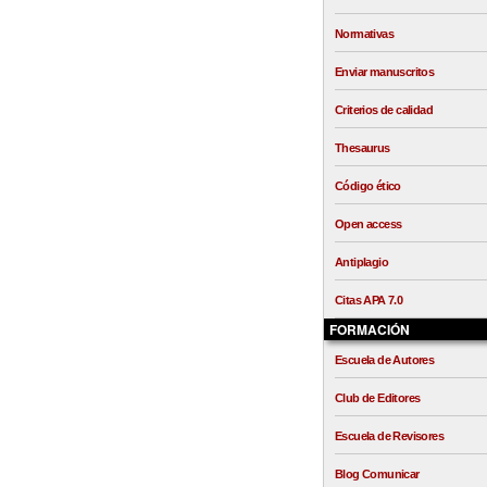
Normativas
Enviar manuscritos
Criterios de calidad
Thesaurus
Código ético
Open access
Antiplagio
Citas APA 7.0
FORMACIÓN
Escuela de Autores
Club de Editores
Escuela de Revisores
Blog Comunicar