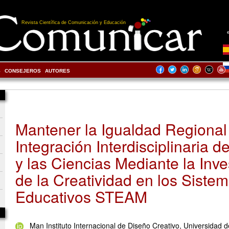
Revista Científica de Comunicación y Educación
S
CONSEJEROS
AUTORES
Mantener la Igualdad Regional 
Integración Interdisciplinaria d
y las Ciencias Mediante la Inve
de la Creatividad en los Siste
Educativos STEAM
Man Instituto Internacional de Diseño Creativo, Universidad d