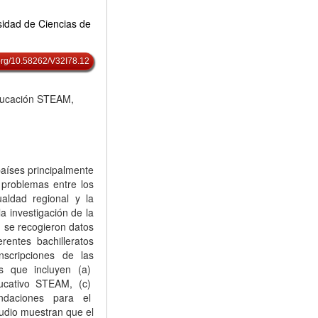
sidad de Ciencias de
.org/10.58262/V32I78.12
 Educación STEAM,
aíses principalmente
 problemas entre los
aldad regional y la
la investigación de la
, se recogieron datos
rentes bachilleratos
anscripciones de las
es que incluyen (a)
ucativo STEAM, (c)
ndaciones para el
udio muestran que el