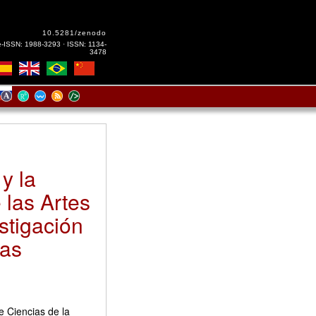
10.5281/zenodo
e-ISSN: 1988-3293 · ISSN: 1134-
3478
y la
e las Artes
stigación
mas
e Ciencias de la