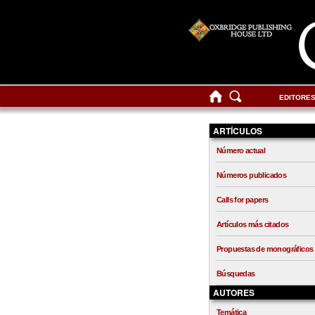
EDITORE
ARTÍCULOS
Número actual
Números publicados
Calls for papers
Artículos más citados
Propuestas de monográficos
Búsquedas
AUTORES
Temática