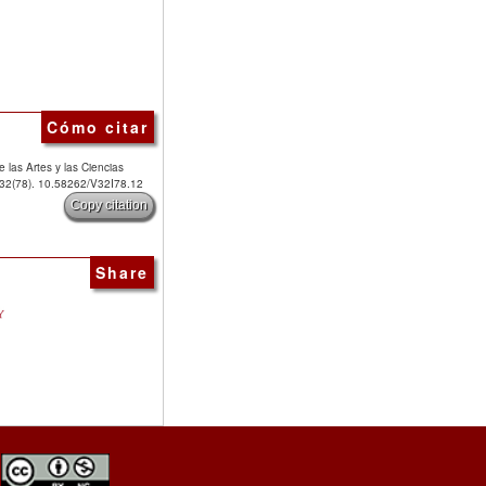
Cómo citar
 las Artes y las Ciencias
, 32(78). 10.58262/V32I78.12
Copy citation
Share