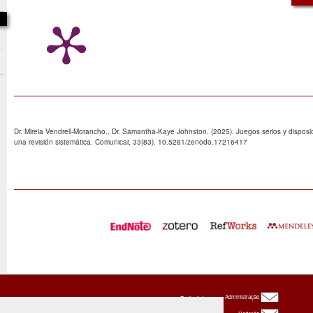
Dr. Mireia Vendrell-Morancho., Dr. Samantha-Kaye Johnston. (2025). Juegos serios y disposi
una revisión sistemática. Comunicar, 33(83). 10.5281/zenodo.17216417
Oxbridge
Administração
Publishing
House