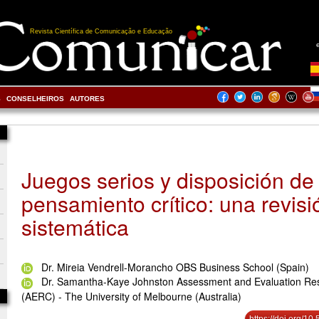
Revista Científica de Comunicação e Educação
S
CONSELHEIROS
AUTORES
Juegos serios y disposición de
pensamiento crítico: una revisi
sistemática
Dr. Mireia Vendrell-Morancho OBS Business School (Spain)
Dr. Samantha-Kaye Johnston Assessment and Evaluation Re
(AERC) - The University of Melbourne (Australia)
https://doi.org/1