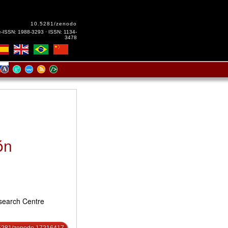
10.5281/zenodo
e-ISSN: 1988-3293 · ISSN: 1134-
3478
ón
search Centre
0.5281/zenodo.17216417