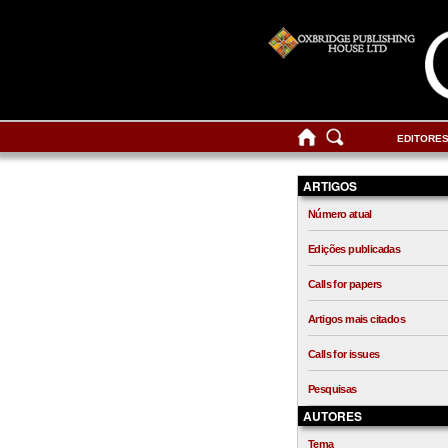
EDITORE
ARTIGOS
Número atual
Edições publicadas
Calls for papers
Artigos mais citados
Calls for issues
Pesquisas
AUTORES
Tema