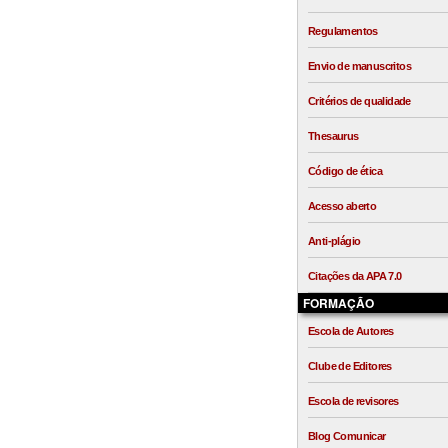
Regulamentos
Envio de manuscritos
Critérios de qualidade
Thesaurus
Código de ética
Acesso aberto
Anti-plágio
Citações da APA 7.0
FORMAÇÃO
Escola de Autores
Clube de Editores
Escola de revisores
Blog Comunicar