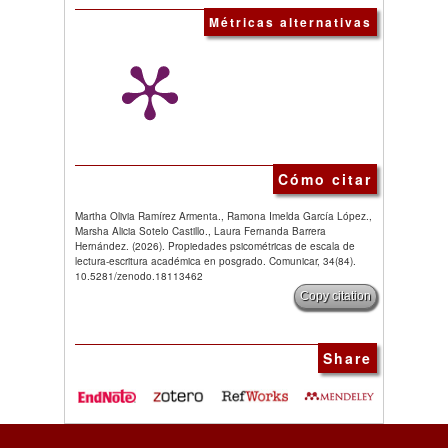
Métricas alternativas
Cómo citar
Martha Olivia Ramírez Armenta., Ramona Imelda García López.,
Marsha Alicia Sotelo Castillo., Laura Fernanda Barrera
Hernández. (2026). Propiedades psicométricas de escala de
lectura-escritura académica en posgrado. Comunicar, 34(84).
10.5281/zenodo.18113462
Copy citation
Share