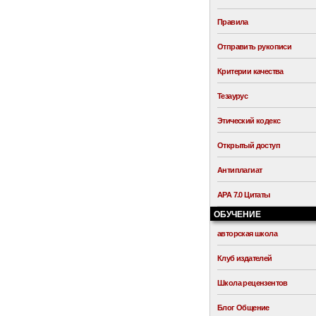
Правила
Отправить рукописи
Критерии качества
Тезаурус
Этический кодекс
Открытый доступ
Антиплагиат
APA 7.0 Цитаты
ОБУЧЕНИЕ
авторская школа
Клуб издателей
Школа рецензентов
Блог Общение