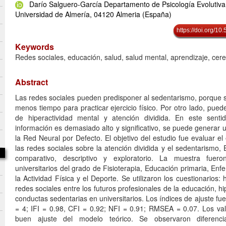
Darío Salguero-García Departamento de Psicología Evolutiva
Universidad de Almería, 04120 Almeria (España)
https://doi.org/1
Keywords
Redes sociales, educación, salud, salud mental, aprendizaje, cer
Abstract
Las redes sociales pueden predisponer al sedentarismo, porque
menos tiempo para practicar ejercicio físico. Por otro lado, puede
de hiperactividad mental y atención dividida. En este senti
información es demasiado alto y significativo, se puede generar u
la Red Neural por Defecto. El objetivo del estudio fue evaluar e
las redes sociales sobre la atención dividida y el sedentarismo, E
comparativo, descriptivo y exploratorio. La muestra fuero
universitarios del grado de Fisioterapia, Educación primaria, Enf
la Actividad Física y el Deporte. Se utilizaron los cuestionarios:
redes sociales entre los futuros profesionales de la educación, hi
conductas sedentarias en universitarios. Los índices de ajuste fue
= 4; IFI = 0.98, CFI = 0.92; NFI = 0.91; RMSEA = 0.07. Los va
buen ajuste del modelo teórico. Se observaron diferencia