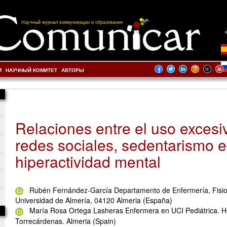
Научный журнал коммуникации и образования
И
НАУЧНЫЙ КОМИТЕТ
АВТОРЫ
Relaciones entre el uso excesi
redes sociales, sedentarismo e
hiperactividad mental
Rubén Fernández-García Departamento de Enfermería, Fisiot
Universidad de Almería, 04120 Almeria (España)
María Rosa Ortega Lasheras Enfermera en UCI Pediátrica. Hos
Torrecárdenas. Almeria (Spain)