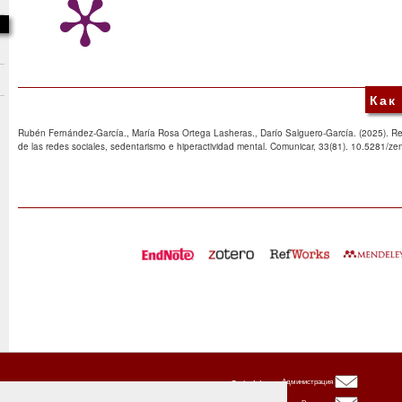
Как
Rubén Fernández-García., María Rosa Ortega Lasheras., Darío Salguero-García. (2025). Rel
de las redes sociales, sedentarismo e hiperactividad mental. Comunicar, 33(81). 10.5281/
Oxbridge
Администрация
Publishing
House