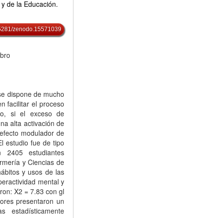
 y de la Educación.
0.5281/zenodo.15571039
ebro
 se dispone de mucho
n facilitar el proceso
do, si el exceso de
na alta activación de
l efecto modulador de
l estudio fue de tipo
n 2405 estudiantes
ermería y Ciencias de
 hábitos y usos de las
peractividad mental y
ron: X2 = 7.83 con gl
lores presentaron un
s estadísticamente