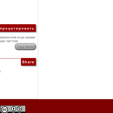
 процитировать
aciones entre el uso excesivo
zenodo.15571039
Copy citation
Share