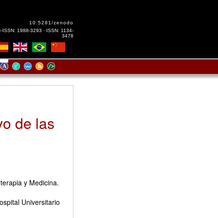
10.5281/zenodo
e-ISSN: 1988-3293 · ISSN: 1134-
3478
vo de las
erapia y Medicina.
pital Universitario