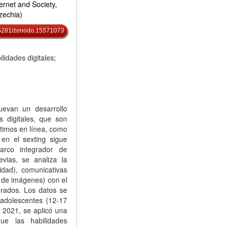
rnet and Society,
zechia)
0.5281/zenodo.15571073
lidades digitales;
uevan un desarrollo
s digitales, que son
ntimos en línea, como
 en el sexting sigue
arco integrador de
vias, se analiza la
cidad), comunicativas
n de imágenes) con el
rados. Los datos se
adolescentes (12-17
n 2021, se aplicó una
que las habilidades