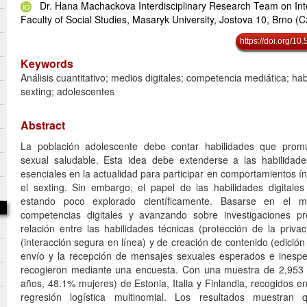
Dr. Hana Machackova Interdisciplinary Research Team on Inte
Faculty of Social Studies, Masaryk University, Jostova 10, Brno (C
https://doi.org/1
Keywords
Análisis cuantitativo; medios digitales; competencia mediática; habi
sexting; adolescentes
Abstract
La población adolescente debe contar habilidades que prom
sexual saludable. Esta idea debe extenderse a las habilidade
esenciales en la actualidad para participar en comportamientos í
el sexting. Sin embargo, el papel de las habilidades digitales
estando poco explorado científicamente. Basarse en el m
competencias digitales y avanzando sobre investigaciones pre
relación entre las habilidades técnicas (protección de la priva
(interacción segura en línea) y de creación de contenido (edició
envío y la recepción de mensajes sexuales esperados e inespe
recogieron mediante una encuesta. Con una muestra de 2,953 
años, 48.1% mujeres) de Estonia, Italia y Finlandia, recogidos e
regresión logística multinomial. Los resultados muestran 