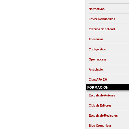
Normativas
Enviar manuscritos
Criterios de calidad
Thesaurus
Código ético
Open access
Antiplagio
Citas APA 7.0
FORMACIÓN
Escuela de Autores
Club de Editores
Escuela de Revisores
Blog Comunicar