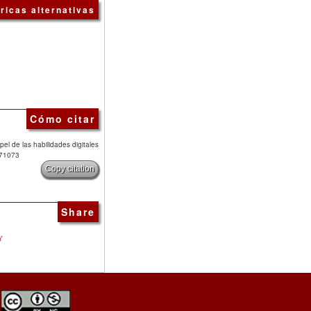
ricas alternativas
Cómo citar
el de las habilidades digitales
571073
Copy citation
Share