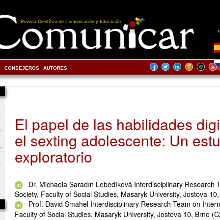
Revista Científica de Comunicación y Educación
S
CONSEJEROS
AUTORES
El papel de las habilidades dig
el sexting adolescente: Un est
exploratorio
Dr. Michaela Šaradín Lebedíková Interdisciplinary Research 
Society, Faculty of Social Studies, Masaryk University, Jostova 10
Prof. David Smahel Interdisciplinary Research Team on Intern
Faculty of Social Studies, Masaryk University, Jostova 10, Brno (C