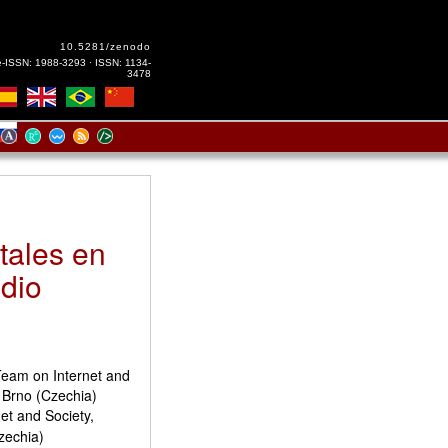
10.5281/zenodo
e-ISSN: 1988-3293 · ISSN: 1134-
3478
itales en
udio
Team on Internet and
, Brno (Czechia)
et and Society,
zechia)