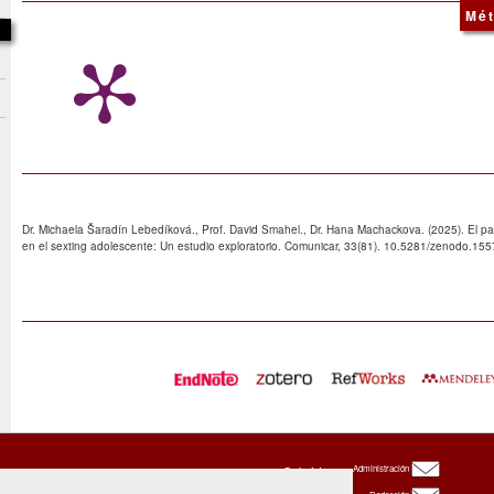
Mét
Dr. Michaela Šaradín Lebedíková., Prof. David Smahel., Dr. Hana Machackova. (2025). El pap
en el sexting adolescente: Un estudio exploratorio. Comunicar, 33(81). 10.5281/zenodo.15
Oxbridge
Administración
Publishing
House