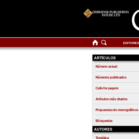
EDITORE
ARTÍCULOS
Número actual
Números publicados
Calls for papers
Artículos más citados
Propuestas de monográficos
Búsquedas
AUTORES
Temática