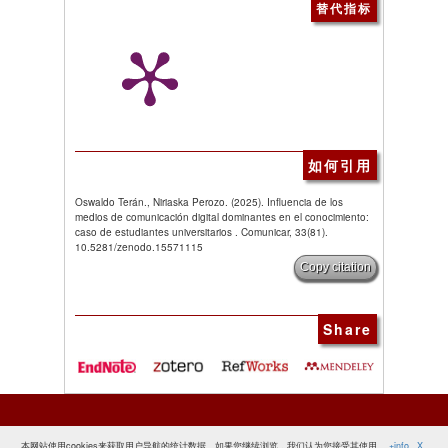
替代指标
如何引用
Oswaldo Terán., Niriaska Perozo. (2025). Influencia de los
medios de comunicación digital dominantes en el conocimiento:
caso de estudiantes universitarios . Comunicar, 33(81).
10.5281/zenodo.15571115
Copy citation
Share
本网站使用cookies来获取用户导航的统计数据。如果您继续浏览，我们认为您接受其使用。
+info
X