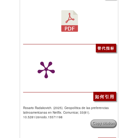
替代指标
如何引用
Rosario Radakovich. (2025). Geopolítica de las preferencias
latinoamericanas en Netflix. Comunicar, 33(81).
10.5281/zenodo.15571198
Copy citation