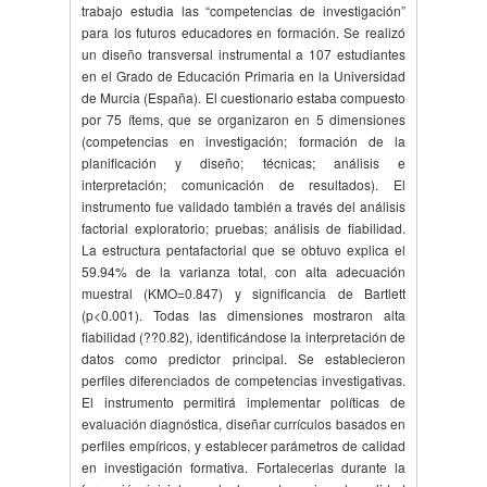
trabajo estudia las “competencias de investigación”
para los futuros educadores en formación. Se realizó
un diseño transversal instrumental a 107 estudiantes
en el Grado de Educación Primaria en la Universidad
de Murcia (España). El cuestionario estaba compuesto
por 75 ítems, que se organizaron en 5 dimensiones
(competencias en investigación; formación de la
planificación y diseño; técnicas; análisis e
interpretación; comunicación de resultados). El
instrumento fue validado también a través del análisis
factorial exploratorio; pruebas; análisis de fiabilidad.
La estructura pentafactorial que se obtuvo explica el
59.94% de la varianza total, con alta adecuación
muestral (KMO=0.847) y significancia de Bartlett
(p<0.001). Todas las dimensiones mostraron alta
fiabilidad (??0.82), identificándose la interpretación de
datos como predictor principal. Se establecieron
perfiles diferenciados de competencias investigativas.
El instrumento permitirá implementar políticas de
evaluación diagnóstica, diseñar currículos basados en
perfiles empíricos, y establecer parámetros de calidad
en investigación formativa. Fortalecerlas durante la