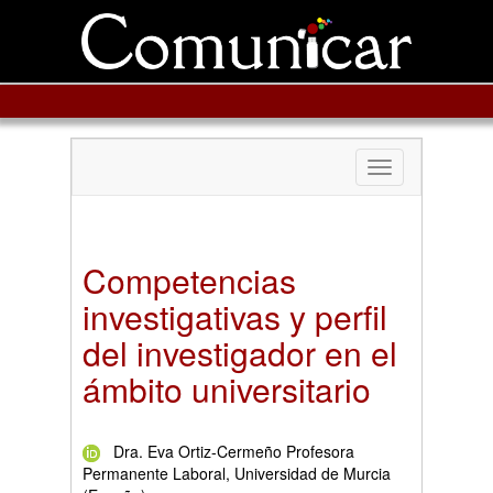
Toggle
navigation
Competencias
investigativas y perfil
del investigador en el
ámbito universitario
Dra. Eva Ortiz-Cermeño Profesora
Permanente Laboral, Universidad de Murcia